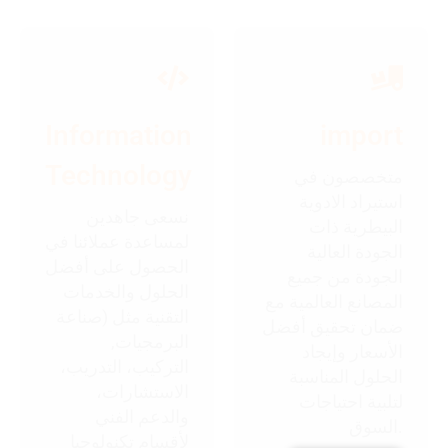
Information
import
Technology
متخصصون في
استيراد الادوية
نسعى جاهدين
البيطرية ذات
لمساعدة عملائنا في
الجودة العالية
الحصول على أفضل
الجودة من جميع
الحلول والخدمات
المصانع العالمية مع
التقنية مثل (صناعة
ضمان تحقيق أفضل
البرمجيات,
الأسعار وإيجاد
التركيب، التدريب،
الحلول المناسبة
الاستشارات،
لتلبية احتياجات
والدعم الفني
السوق.
لأقسام تكنولوجيا