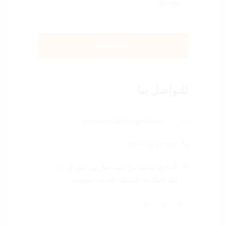
للتواصل بنا
altnmia.trading1@gmail.com
+966 12 592 0004
الدائري الثالث- برج سما عقار تي الدور ال ١١ -
مكة المكرمة - المملكة العربيه السعوديه