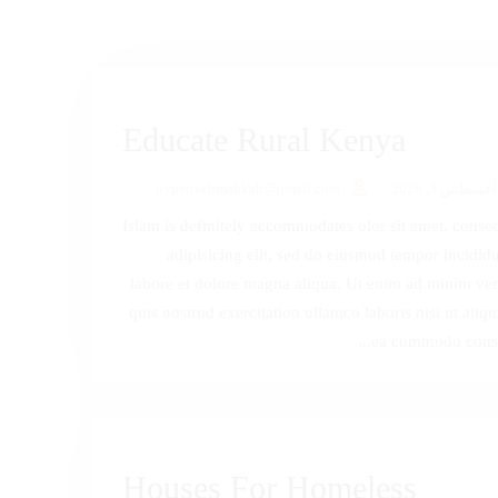
Educate Rural Kenya
أغسطس 3, 2026
hypertechmakkah@gmail.com
Islam is definitely accommodates olor sit amet, consec
adipisicing elit, sed do eiusmod tempor incididu
labore et dolore magna aliqua. Ut enim ad minim ve
quis nostrud exercitation ullamco laboris nisi ut aliqu
ea commodo conseq
Houses For Homeless