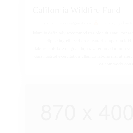
California Wildfire Fund
أغسطس 3, 2026
hypertechmakkah@gmail.com
Islam is definitely accommodates olor sit amet, consec
adipisicing elit, sed do eiusmod tempor incididu
labore et dolore magna aliqua. Ut enim ad minim ve
quis nostrud exercitation ullamco laboris nisi ut aliqu
ea commodo conseq