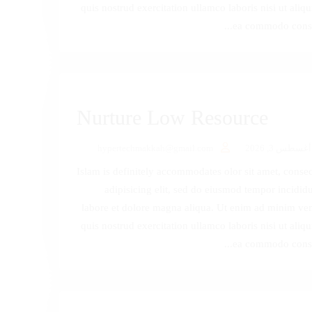
quis nostrud exercitation ullamco laboris nisi ut aliqu
ea commodo conseq
Nurture Low Resource
أغسطس 3, 2026
hypertechmakkah@gmail.com
Islam is definitely accommodates olor sit amet, consec
adipisicing elit, sed do eiusmod tempor incididu
labore et dolore magna aliqua. Ut enim ad minim ve
quis nostrud exercitation ullamco laboris nisi ut aliqu
ea commodo conseq