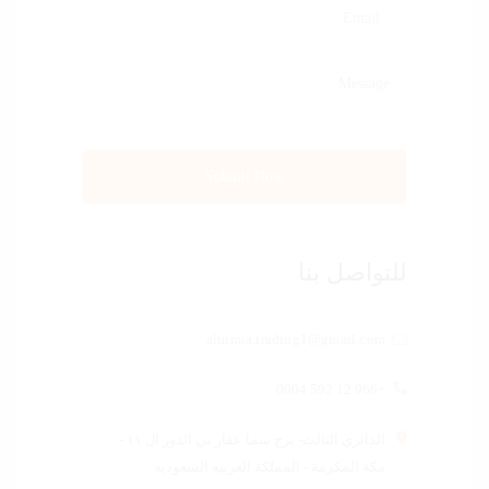
للتواصل بنا
altnmia.trading1@gmail.com
+966 12 592 0004
الدائري الثالث- برج سما عقار تي الدور ال ١١ -
مكة المكرمة - المملكة العربيه السعوديه