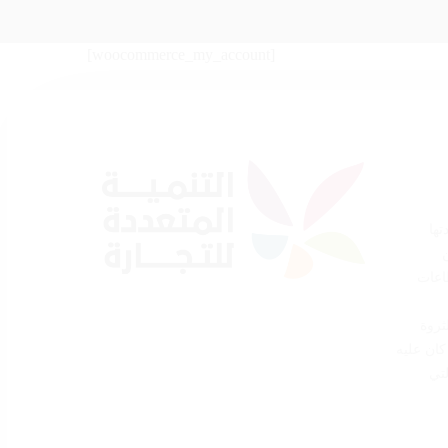
[woocommerce_my_account]
تها
اعات
ثروة
كان عليه
لتي