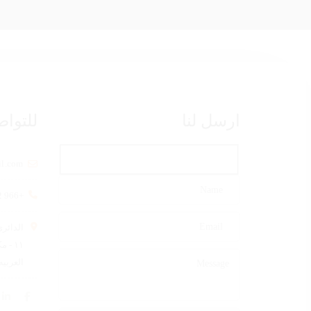
ارسل لنا
للتواص
il.com
+966 12 592 0004
الدائري
١١ -
العربيه