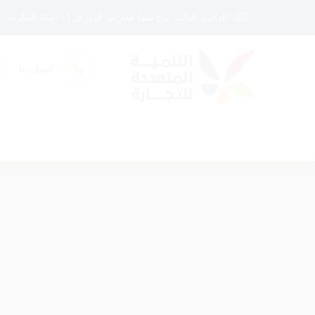
الدائري الثالث- برج سما عقار تي الدور ال ١١ - مكة المكرمة - المملكة العربيه السعوديه
اتصل بنا
الرئيسيه
معلومات عنا
اتصل بنا
الخدما