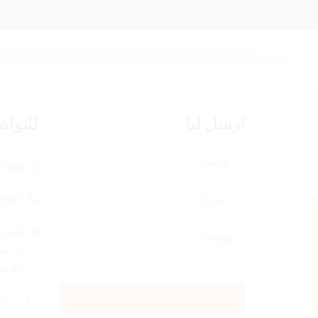
ارسل لنا
للتواص
il.com
+966 12 592 0004
الدائري
١١ -
العربيه