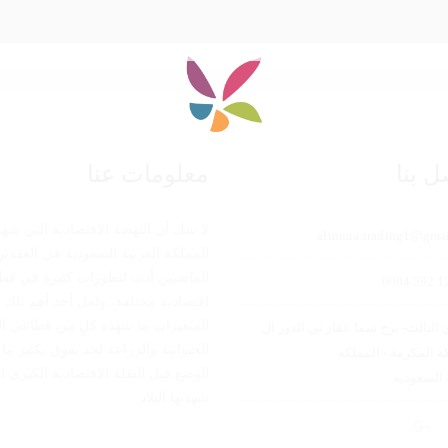
ل بنا
معلومات عنا
لا شك أن النهضة الاقتصادية التي شهد
altnmia.trading1@gma
المملكة العربية السعودية في العقدين
الماضيين أدت لتطورات كثيرة في قط
اقتصادية مختلفة، ولعل أحد أهم تلك
المتغيرات ما شهده كلٍ من قطاعي ال
 الثالث- برج سما عقار تي الدور ال
الحيوانية والزراعة لحد يفوق بكثير ما 
 مكة المكرمة - المملكة
الوضع قبل النقلة الاقتصادية الكبرى ا
 السعوديه
شهدتها البلاد.