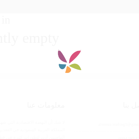
in…
ntly empty!
ل بنا
معلومات عنا
لا شك أن النهضة الاقتصادية التي شهد
altnmia.trading1@gma
المملكة العربية السعودية في العقدين
الماضيين أدت لتطورات كثيرة في قط