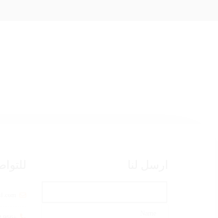
ارسل لنا
للتواص
il.com
+966 12 592 0004